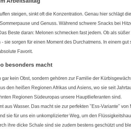
m Arbeitsalltag
en steigen, sinkt oft die Konzentration. Genau hier schlägt die
ür Sommerpause und Genuss. Während schwere Snacks bei Hitze e
as Beste daran: Melonen schmecken fast jedem. Ob als süßer 
- sie sorgen für einen Moment des Durchatmens. In einem gut so
solute Favorit.
 so besonders macht
 gar kein Obst, sondern gehören zur Familie der Kürbisgewäch
s den heißen Regionen Afrikas und Asiens, wo sie seit Jahrtau
öhnten Regionen Südeuropas unsere Hauptlieferanten sind.
 aus Wasser. Das macht sie zur perfekten "Ess-Variante" von M
ind sie für uns ein unkomplizierter Weg, um den Flüssigkeitshau
h ihre dicke Schale sind sie zudem bestens geschützt und blei